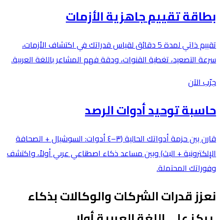
بطاقة تقييم جاهزية الأزمات
تقييم ذاتي لمدة 5 دقائق لقياس قدراتك في اكتشاف الأزمات،
سرعة التصعيد، تغطية القنوات، ودقة فهم المشاعر باللغة العربية.
جرّب الآن
حاسبة توحيد أدوات الرصد
قارن بين حزمة أدواتك الحالية (٣–٤ أدوات: السوشيال + الصحافة
الإلكترونية + البث) وبين مساعد ذكاء اصطناعي عربي أولاً، واكتشف
وفوراتك المحتملة.
نعزز قدرات الشركات والوكالات بذكاء
يركز على اللغة العربية أولا