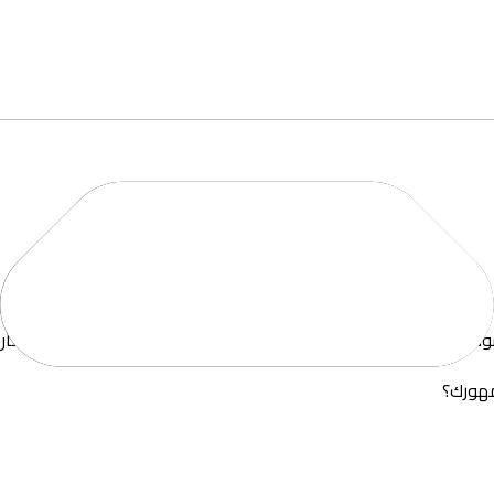
تشوف الصورة بشكل أوضح، وتفهم وش يهم جمهورك فعلًا، وكل ما كان
مهورك؟