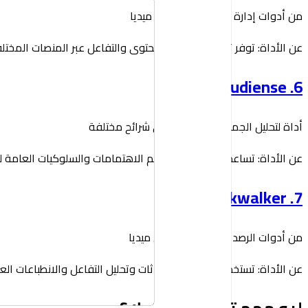
من أدوات إدارة وتحليل السوشيال ميديا
عن الأداة: توفر تقارير عن أداء المحتوى والتفاعل عبر المنصات المختل
6. Audiense
أداة لتحليل الجمهور وتقسيمه إلى شرائح مختلفة
عن الأداة: تساعد الشركات في فهم الاهتمامات والسلوكيات العامة 
7. Talkwalker
من أدوات الرصد وتحليل السوشيال ميديا
عن الأداة: تستخدم لمتابعة المحادثات وتحليل التفاعل والانطباعات الع