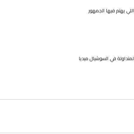
للي يهتم فيها الجمهور
المتداولة في السوشيال ميديا
ت وتتبع الأداء الرقمي