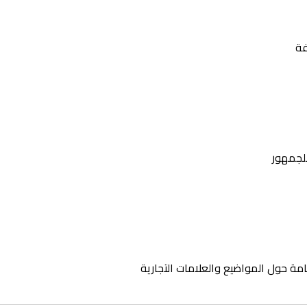
فة
للجمهور
امة حول المواضيع والعلامات التجارية