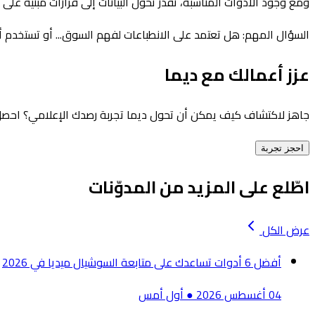
ومع وجود الأدوات المناسبة، تقدر تحول البيانات إلى قرارات مبنية ع
السؤال المهم: هل تعتمد على الانطباعات لفهم السوق... أو تستخد
عزز أعمالك مع ديما
جاهز لاكتشاف كيف يمكن أن تحول ديما تجربة رصدك الإعلامي؟ احصل
احجز تجربة
اطّلع على المزيد من المدوّنات
عرض الكل
أفضل 6 أدوات تساعدك على متابعة السوشيال ميديا في 2026
04 أغسطس 2026
●
أول أمس