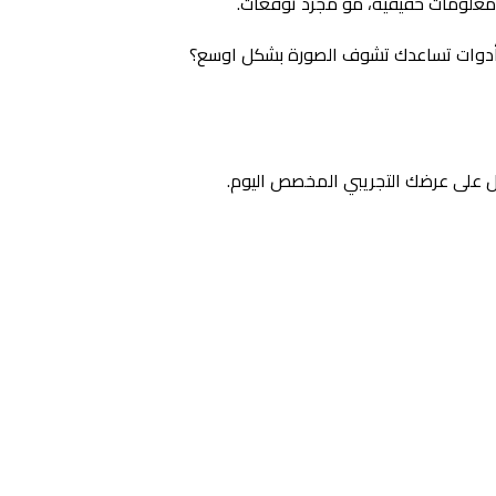
لى معلومات حقيقية، مو مجرد توقعات.
م أدوات تساعدك تشوف الصورة بشكل اوسع؟
 على عرضك التجريبي المخصص اليوم.